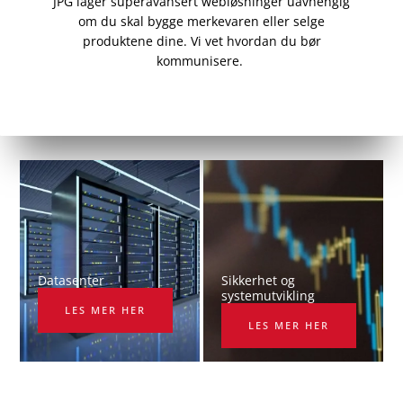
JPG lager superavansert webløsninger uavhengig
om du skal bygge merkevaren eller selge
produktene dine. Vi vet
hvordan du bør
kommunisere.
Datasenter
Sikkerhet og
systemutvikling
LES MER HER
LES MER HER