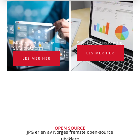
Mail, nyhetsbrev og
Salg og markedsføring
SMS plattform​
LES MER HER
LES MER HER
OPEN SOURCE
JPG er en av Norges fremste open-source
utviklere