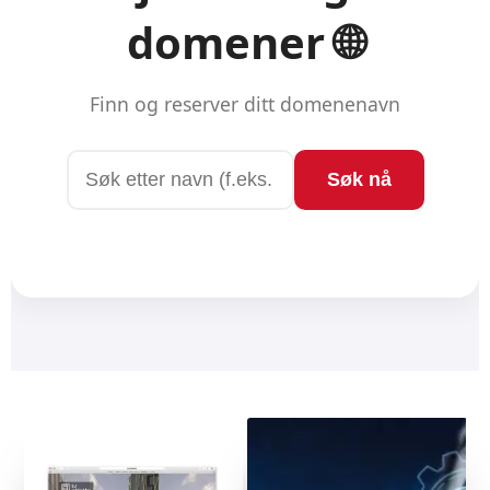
DERRICK
EN EKSTREM EFFEKTIV SALGSKANAL SOM DU SELV
EIER
SJEKK HVORDAN HER