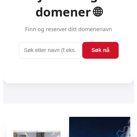
DERRICK
EN EKSTREM EFFEKTIV SALGSKANAL SOM DU SELV
EIER
SJEKK HVORDAN HER