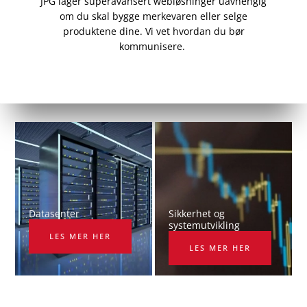
JPG lager superavansert webløsninger uavhengig
om du skal bygge merkevaren eller selge
produktene dine. Vi vet
hvordan du bør
kommunisere.
Datasenter
Sikkerhet og
systemutvikling
LES MER HER
LES MER HER