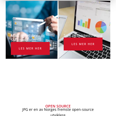
Mail, nyhetsbrev og
Salg og markedsføring
SMS plattform​
LES MER HER
LES MER HER
OPEN SOURCE
JPG er en av Norges fremste open-source
utviklere