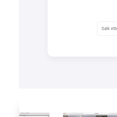
D
EN EKSTREM EFFE