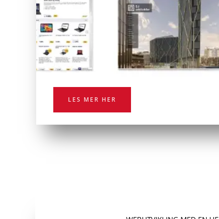
Webløsninger
LES MER HER