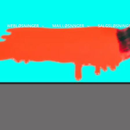
WEBLØSNINGER
MAILLØSNNGER
SALGSLØSNING