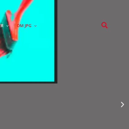
Søk
ER
OM JPG