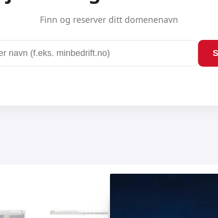
ERRICK
KTIV SALGSKANAL SOM DU SELV EIER
SJEKK HVORDAN HER