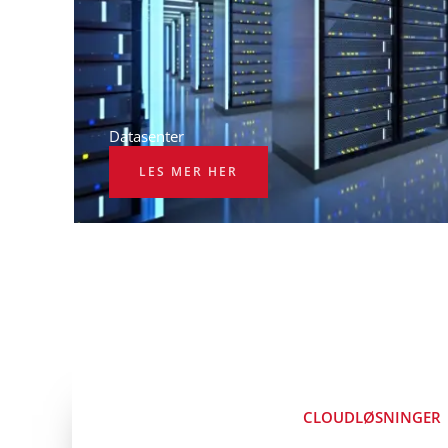
Datasenter
LES MER HER
CLOUDLØSNINGER